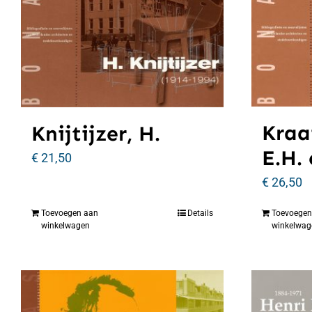
Kraa
Knijtijzer, H.
E.H.
€
21,50
€
26,50
Toevoegen aan
Details
Toevoegen
winkelwagen
winkelwag