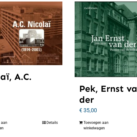
aï, A.C.
Pek, Ernst v
der
€
35,00
 aan
Details
Toevoegen aan
en
winkelwagen