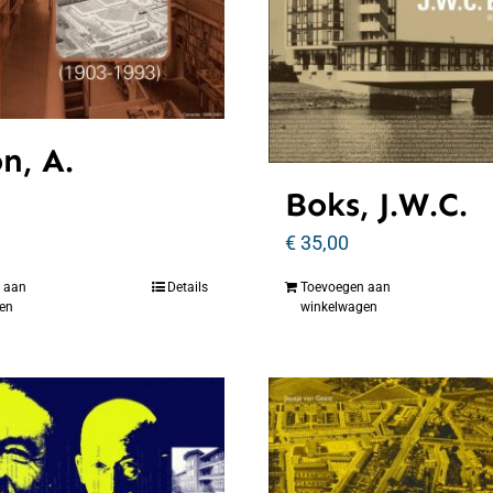
n, A.
Boks, J.W.C.
€
35,00
 aan
Details
Toevoegen aan
en
winkelwagen