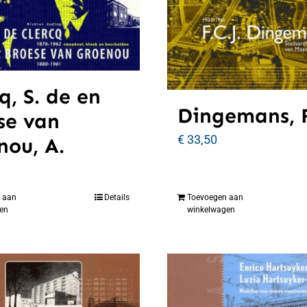
q, S. de en
Dingemans, F
se van
€
33,50
nou, A.
 aan
Details
Toevoegen aan
en
winkelwagen