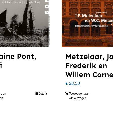
aine Pont,
Metzelaar, J
i
Frederik en
Willem Corne
€
33,50
 aan
Details
Toevoegen aan
en
winkelwagen