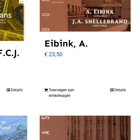
Eibink, A.
.C.J.
€
23,50
Details
Toevoegen aan
Details
winkelwagen