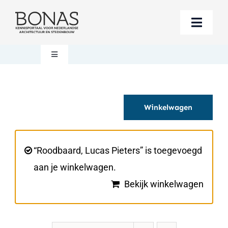
Ga
naar
Toggle
inhoud
Naviga
Berichten
Toggle
Navigation
Mijn account
Boeken bestellen
Winkelwagen
Boekwinkel
Over BONAS
Steun BONAS
Winkelwagen
“Roodbaard, Lucas Pieters” is toegevoegd
aan je winkelwagen.
Bekijk winkelwagen