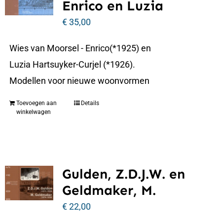
Enrico en Luzia
€
35,00
Wies van Moorsel - Enrico(*1925) en
Luzia Hartsuyker-Curjel (*1926).
Modellen voor nieuwe woonvormen
Toevoegen aan
Details
winkelwagen
Gulden, Z.D.J.W. en
Geldmaker, M.
€
22,00