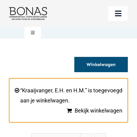
Ga
naar
Toggle
inhoud
Naviga
Berichten
Toggle
Navigation
Mijn account
Boeken bestellen
Winkelwagen
Boekwinkel
Over BONAS
Steun BONAS
Winkelwagen
“Kraaijvanger, E.H. en H.M.” is toegevoegd
aan je winkelwagen.
Bekijk winkelwagen