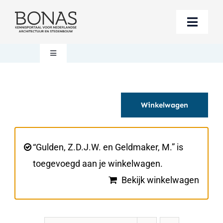
Ga
naar
Toggle
inhoud
Naviga
Berichten
Toggle
Navigation
Mijn account
Boeken bestellen
Winkelwagen
Boekwinkel
Over BONAS
Steun BONAS
Winkelwagen
“Gulden, Z.D.J.W. en Geldmaker, M.” is
toegevoegd aan je winkelwagen.
Bekijk winkelwagen