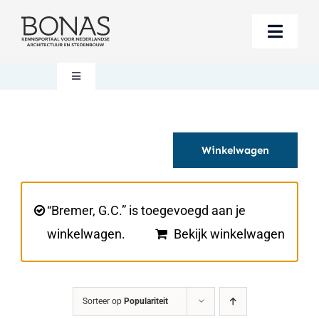
Ga
naar
Toggle
inhoud
Naviga
Berichten
Toggle
Navigation
Mijn account
Boeken bestellen
Winkelwagen
Boekwinkel
Over BONAS
Steun BONAS
Winkelwagen
“Bremer, G.C.” is toegevoegd aan je
winkelwagen.
Bekijk winkelwagen
Sorteer op
Populariteit