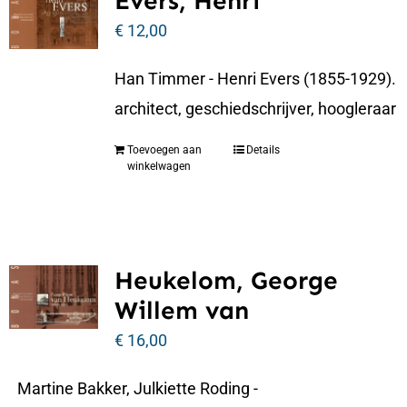
Evers, Henri
€
12,00
Han Timmer - Henri Evers (1855-1929).
architect, geschiedschrijver, hoogleraar
Toevoegen aan
Details
winkelwagen
Heukelom, George
Willem van
€
16,00
Martine Bakker, Julkiette Roding -