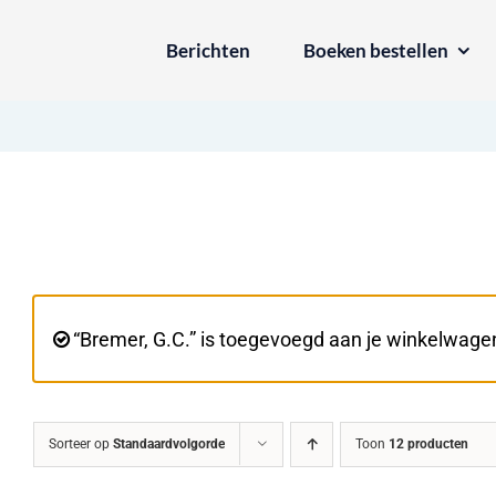
Ga
Berichten
Boeken bestellen
naar
inhoud
“Bremer, G.C.” is toegevoegd aan je winkelwage
Sorteer op
Standaardvolgorde
Toon
12 producten