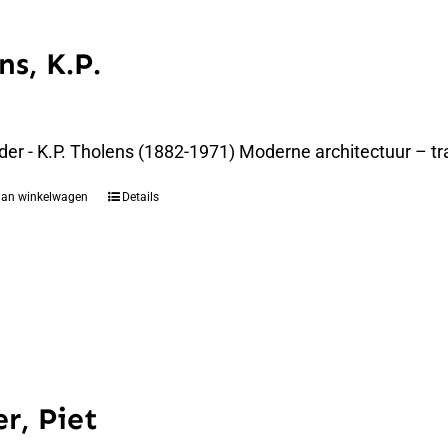
ns, K.P.
der - K.P. Tholens (1882-1971) Moderne architectuur – t
aan winkelwagen
Details
r, Piet