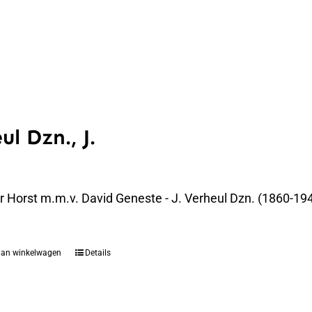
ul Dzn., J.
er Horst m.m.v. David Geneste - J. Verheul Dzn. (1860-194
aan winkelwagen
Details