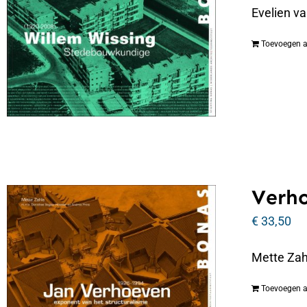
Evelien v
Toevoegen 
Verho
€
33,50
Mette Zah
Toevoegen 