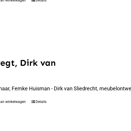
aan winkelwagen
Details
regt, Dirk van
naar, Femke Huisman - Dirk van Sliedrecht, meubelontwer
aan winkelwagen
Details