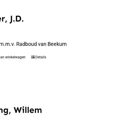
r, J.D.
 m.m.v. Radboud van Beekum
aan winkelwagen
Details
ng, Willem