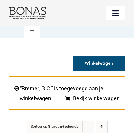
Ga
naar
Toggle
inhoud
Naviga
Berichten
Toggle
Navigation
Mijn account
Boeken bestellen
Winkelwagen
Boekwinkel
Over BONAS
Steun BONAS
Winkelwagen
“Bremer, G.C.” is toegevoegd aan je
winkelwagen.
Bekijk winkelwagen
Sorteer op
Standaardvolgorde