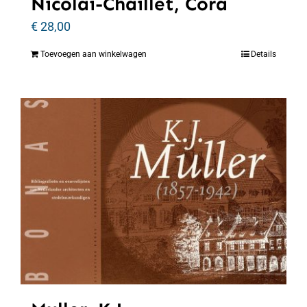
Nicolaï-Chaillet, Cora
€
28,00
Toevoegen aan winkelwagen
Details