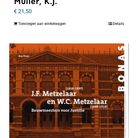
Muller, K.J.
€
21,50
Toevoegen aan winkelwagen
Details