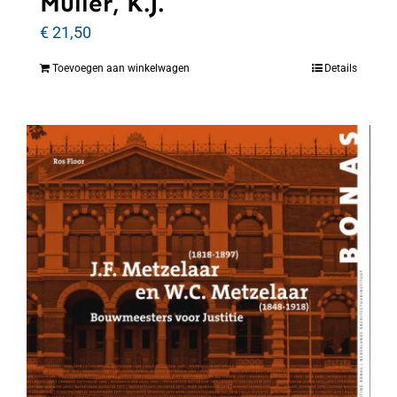
Muller, K.J.
€
21,50
Toevoegen aan winkelwagen
Details