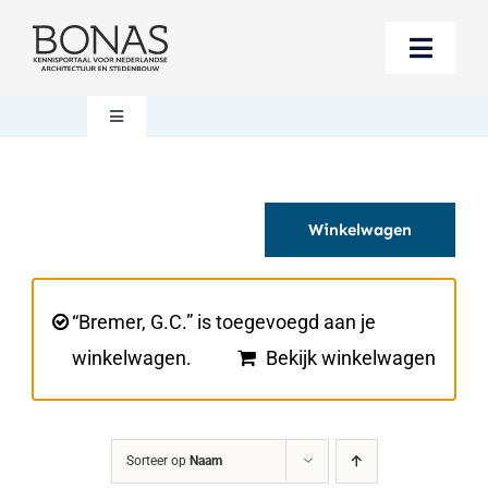
Ga
naar
Toggle
inhoud
Naviga
Berichten
Toggle
Navigation
Mijn account
Boeken bestellen
Winkelwagen
Boekwinkel
Over BONAS
Steun BONAS
Winkelwagen
“Bremer, G.C.” is toegevoegd aan je
winkelwagen.
Bekijk winkelwagen
Sorteer op
Naam