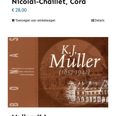
Nicolaï-Chaillet, Cora
€
28,00
Toevoegen aan winkelwagen
Details