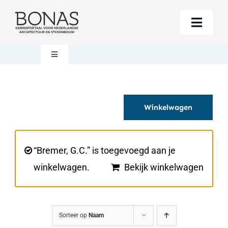
Ga
naar
Toggle
inhoud
Naviga
Berichten
Toggle
Navigation
Mijn account
Boeken bestellen
Winkelwagen
Boekwinkel
Over BONAS
Steun BONAS
Winkelwagen
“Bremer, G.C.” is toegevoegd aan je
winkelwagen.
Bekijk winkelwagen
Sorteer op
Naam