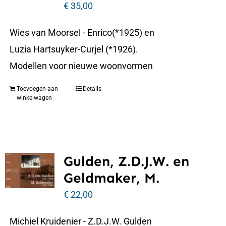
€
35,00
Wies van Moorsel - Enrico(*1925) en
Luzia Hartsuyker-Curjel (*1926).
Modellen voor nieuwe woonvormen
Toevoegen aan
Details
winkelwagen
Gulden, Z.D.J.W. en
Geldmaker, M.
€
22,00
Michiel Kruidenier - Z.D.J.W. Gulden