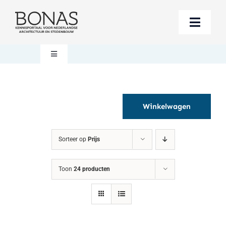
Ga
naar
Toggle
inhoud
Naviga
Berichten
Toggle
Navigation
Mijn account
Boeken bestellen
Winkelwagen
Boekwinkel
Over BONAS
Sorteer op
Prijs
Steun BONAS
Winkelwagen
Toon
24 producten