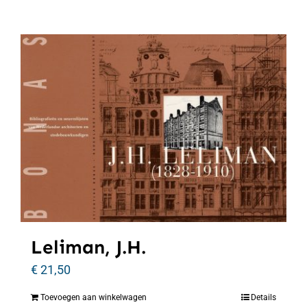
Leliman, J.H.
€
21,50
Toevoegen aan winkelwagen
Details