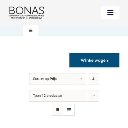
Ga
naar
Toggle
inhoud
Naviga
Berichten
Toggle
Navigation
Mijn account
Boeken bestellen
Winkelwagen
Boekwinkel
Over BONAS
Sorteer op
Prijs
Steun BONAS
Winkelwagen
Toon
12 producten