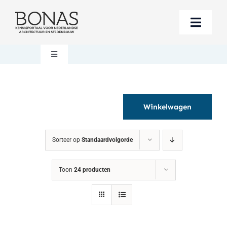
Ga
naar
Toggle
inhoud
Naviga
Berichten
Toggle
Navigation
Mijn account
Boeken bestellen
Winkelwagen
Boekwinkel
Over BONAS
Sorteer op
Standaardvolgorde
Steun BONAS
Winkelwagen
Toon
24 producten