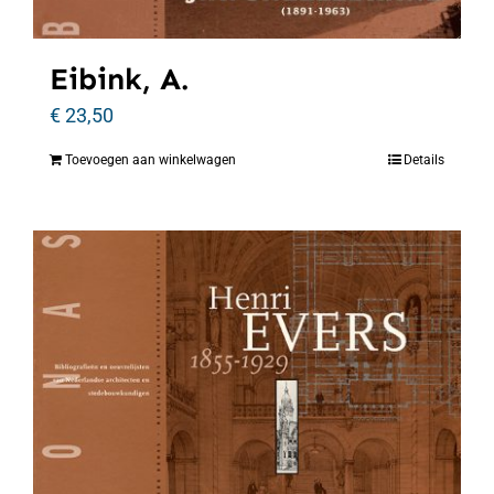
Eibink, A.
€
23,50
Toevoegen aan winkelwagen
Details